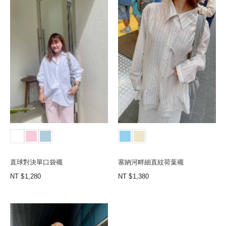
直球對決單口袋襯
塞納河畔細直紋荷葉襯
NT
1,280
NT
1,380