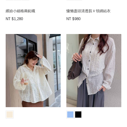
繽紛小細格兩釦襯
慵懶盡頭清透肌Ｖ領綁結衣
NT
1,280
NT
980