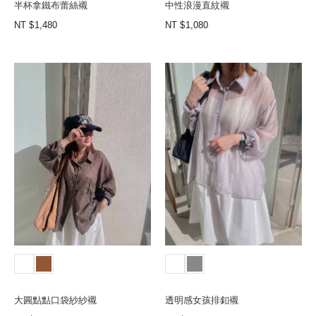
半杯拿鐵布蕾絲襯
中性浪漫直紋襯
NT
1,480
NT
1,080
大圓點點口袋紗紗襯
透明感女孩排釦襯