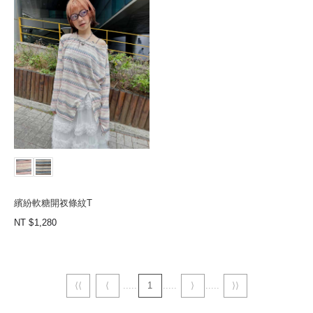
繽紛軟糖開衩條紋T
NT
1,280
⟨⟨
⟨
1
⟩
⟩⟩