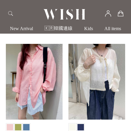
🇰🇷韓國連線
New Arrival
Kids
All items