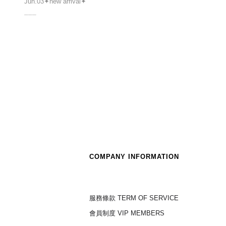
Jun.03✦new arrival✦
⏤⏤⏤
COMPANY INFORMATION
服務條款 TERM OF SERVICE
會員制度 VIP MEMBERS