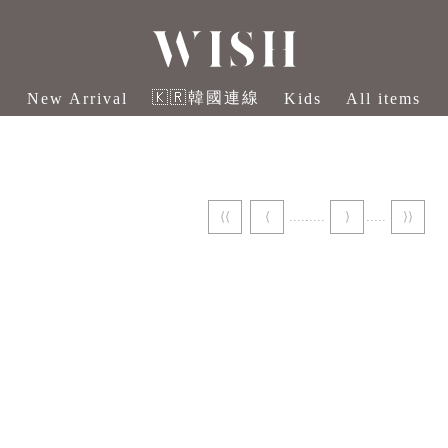
🇰🇷韓國連線
New Arrival
Kids
All items
⟨⟨
⟨
⟩
⟩⟩