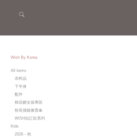
Wish By Korea
All items
衣料品
下半身
配件
棉花糖女孩專區
校長撞鐘兼賣傘
WISH自訂款系列
Kids
2026－秋